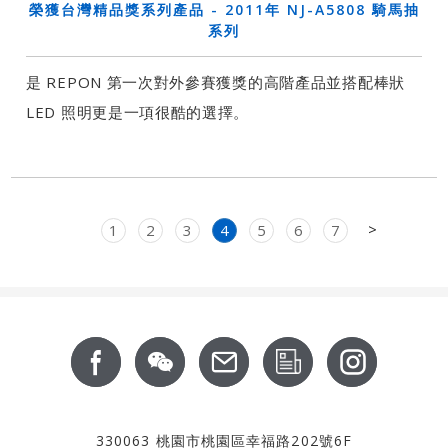
榮獲台灣精品獎系列產品 - 2011年 NJ-A5808 騎馬抽
系列
是 REPON 第一次對外參賽獲獎的高階產品並搭配棒狀
LED 照明更是一項很酷的選擇。
Previous
Next
>
1
2
3
4
5
6
7
Footer
關於我們
最新消息
服務支援
產品資訊
CSR
聯絡我們
投資人專區
330063 桃園市桃園區幸福路202號6F