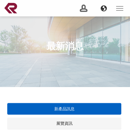
南俊國際股份有限公司 。 REPON SLIDES
Navigation
Banner
Language
Toggle
navigat
產品搜尋
Content
GO
最新消息
建議關鍵字：
Soft Close
Server Slide
200 lbs
Push to Open
Heavy
Duty
Lock Out
2 Way
關於我們
(current)
最新消息
服務支援
新產品訊息
產品資訊
展覽資訊
CSR