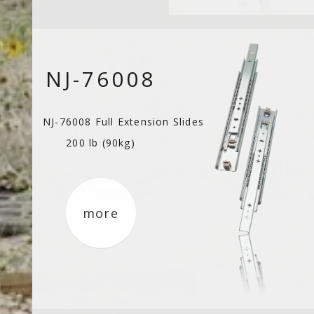
NJ-76008
NJ-76008 Full Extension Slides
200 lb (90kg)
more