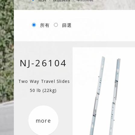
所有
篩選
NJ-26104
Two Way Travel Slides
50 lb (22kg)
more