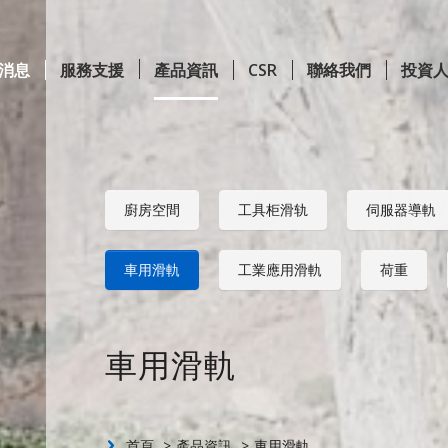
消息
服務支援
產品資訊
CSR
聯絡我們
投資
Content
廚房空間
工具柜滑轨
伺服器導軌
車用滑軌
工業應用滑軌
荷重
車用滑軌
首頁
產品資訊
車用滑軌