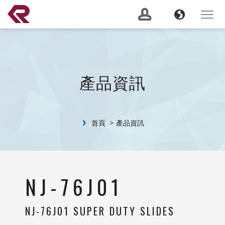
南俊國際股份有限公司 。 REPON SLIDES
Navigation
Language
Toggle
navigat
產品搜尋
GO
建議關鍵字：
Soft Close
Server Slide
200 lbs
Push to Open
Heavy
產品資訊
Duty
Lock Out
2 Way
關於我們
(current)
首頁
產品資訊
最新消息
服務支援
Banner
NJ-76J01
產品資訊
NJ-76J01 SUPER DUTY SLIDES
CSR