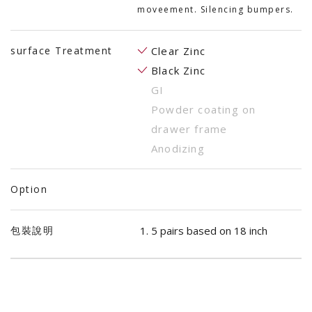
moveement. Silencing bumpers.
surface Treatment
Clear Zinc
Black Zinc
GI
Powder coating on
drawer frame
Anodizing
Option
包裝說明
5 pairs based on 18 inch