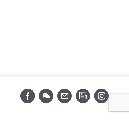
Footer
關於我們
最新消息
服務支援
產品資訊
CSR
聯絡我們
投資人專區
330063 桃園市桃園區幸福路202號6F
Tel: +886-3-3642-777 (Rep.)