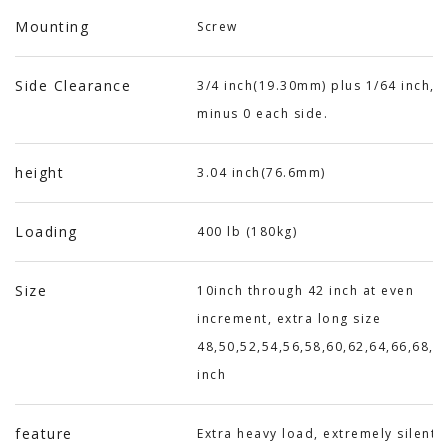
Mounting
Screw
Side Clearance
3/4 inch(19.30mm) plus 1/64 inch,
minus 0 each side.
height
3.04 inch(76.6mm)
Loading
400 lb (180kg)
Size
10inch through 42 inch at even
increment, extra long size
48,50,52,54,56,58,60,62,64,66,68,7
inch
feature
Extra heavy load, extremely silent