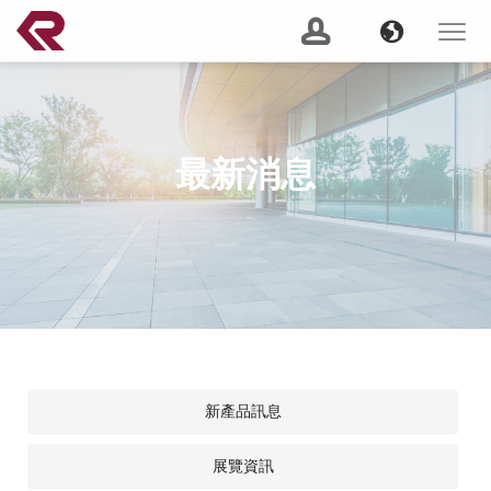
南俊國際股份有限公司 。 REPON SLIDES
Navigation
Banner
Language
Toggle
navigat
產品搜尋
Content
GO
最新消息
建議關鍵字：
Soft Close
Server Slide
200 lbs
Push to Open
Heavy
Duty
Lock Out
2 Way
關於我們
(current)
最新消息
服務支援
新產品訊息
產品資訊
展覽資訊
CSR