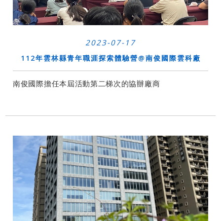
2023-07-17
112年雲林縣青年職涯探索體驗營@南俊國際雲科廠
南俊國際擔任本屆活動第二梯次的協辦廠商