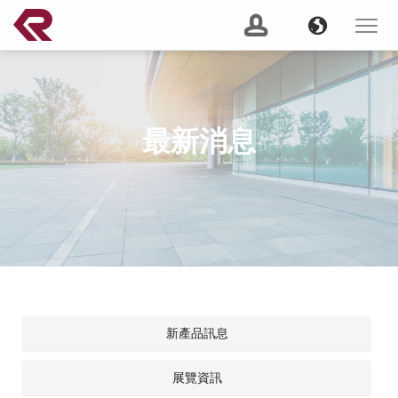
南俊國際股份有限公司 。 REPON SLIDES
Navigation
Banner
Language
Toggle
navigat
產品搜尋
Content
GO
最新消息
建議關鍵字：
Soft Close
Server Slide
200 lbs
Push to Open
Heavy
Duty
Lock Out
2 Way
關於我們
(current)
最新消息
服務支援
新產品訊息
產品資訊
展覽資訊
CSR