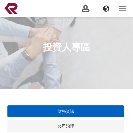
南俊國際股份有限公司 。 REPON SLIDES
Navigation
Banner
Language
Toggle
navigat
產品搜尋
Content
GO
投資人專區
建議關鍵字：
Soft Close
Server Slide
200 lbs
Push to Open
Heavy
Duty
Lock Out
2 Way
關於我們
(current)
最新消息
服務支援
產品資訊
財務資訊
公司治理
CSR