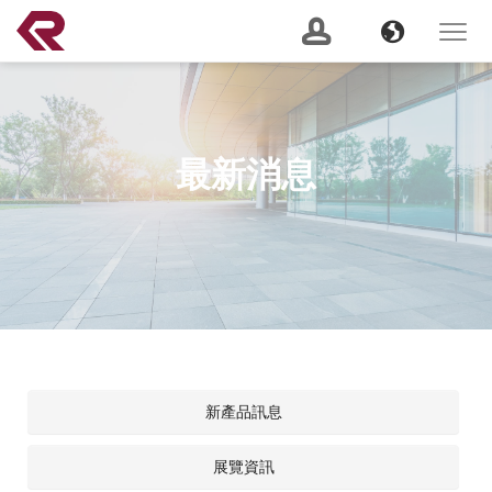
南俊國際股份有限公司 。 REPON SLIDES
Navigation
Banner
Language
Toggle
navigat
產品搜尋
Content
GO
最新消息
建議關鍵字：
Soft Close
Server Slide
200 lbs
Push to Open
Heavy
Duty
Lock Out
2 Way
關於我們
(current)
最新消息
服務支援
新產品訊息
產品資訊
展覽資訊
CSR