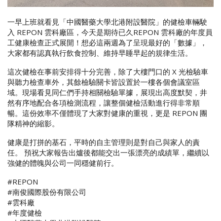
一早上班就看見「中國醫藥大學北港附設醫院」的健檢車輛駛
入 REPON 雲科廠區，今天是期待已久REPON 雲科廠的年度員
工健康檢查正式展開！想必這兩週為了呈現最好的「數據」，
大家都有認真執行飲食控制、維持早睡早起的規律生活。
這次健檢在事前安排得十分完善，除了大樓門口的 X 光檢驗車
與聽力檢查車外，其餘檢驗關卡皆設置於一樓各個會議室區
域。現場看見同仁們手持相關檢驗單據，展現出高度默契，井
然有序地配合各項檢測流程，讓整個健檢活動進行得非常順
暢。這份效率不僅體現了大家對健康的重視，更是 REPON 團
隊精神的縮影。
健康是打拼的基石，平時的自主管理則是對自己與家人的責
任。 預祝大家報告出爐後都能交出一張漂亮的成績單，繼續以
強健的體魄與公司一同穩健前行。
#REPON
#南俊國際股份有限公司
#雲科廠
#年度健檢