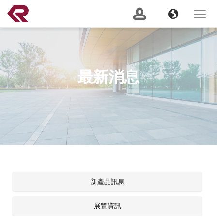
南俊國際股份有限公司 。 REPON SLIDES
Navigation
Banner
Language
Toggle
navigat
產品搜尋
Content
GO
最新消息
建議關鍵字：
Soft Close
Server Slide
200 lbs
Push to Open
Heavy
Duty
Lock Out
2 Way
關於我們
(current)
最新消息
服務支援
新產品訊息
產品資訊
展覽資訊
CSR