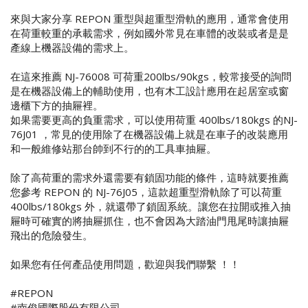
來與大家分享 REPON 重型與超重型滑軌的應用，通常會使用
在荷重較重的承載需求，例如國外常見在車體的改裝或者是是
產線上機器設備的需求上。
在這來推薦 NJ-76008 可荷重200lbs/90kgs，較常接受的詢問
是在機器設備上的輔助使用，也有木工設計應用在起居室或窗
邊櫃下方的抽屜裡。
如果需要更高的負重需求，可以使用荷重 400lbs/180kgs 的NJ-
76J01 ，常見的使用除了在機器設備上就是在車子的改裝應用
和一般維修站那台帥到不行的的工具車抽屜。
除了高荷重的需求外還需要有鎖固功能的條件，這時就要推薦
您參考 REPON 的 NJ-76J05，這款超重型滑軌除了可以荷重
400lbs/180kgs 外，就還帶了鎖固系統。讓您在拉開或推入抽
屜時可確實的將抽屜抓住，也不會因為大踏油門甩尾時讓抽屜
飛出的危險發生。
如果您有任何產品使用問題，歡迎與我們聯繫 ！！
#REPON
#南俊國際股份有限公司