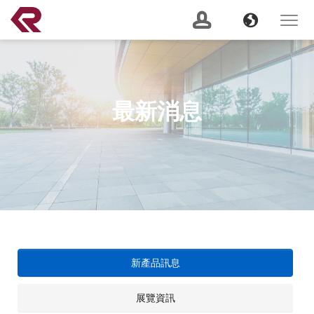
南俊國際股份有限公司 。 REPON SLIDES
Navigation
Banner
Language
Toggle
navigat
產品搜尋
Content
GO
最新消息
建議關鍵字：
Soft Close
Server Slide
200 lbs
Push to Open
Heavy
Duty
Lock Out
2 Way
關於我們
(current)
最新消息
服務支援
新產品訊息
產品資訊
展覽資訊
CSR