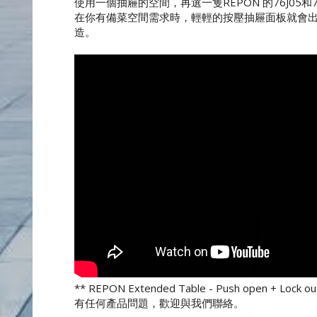
使用一個抽屜的空間，再選一隻REPON 的76J05和
在你有備菜空間需求時，輕輕的按壓抽屜面板就會
造。
** REPON Extended Table - Push open + Lock o
有任何產品問題，歡迎與我們聯絡。