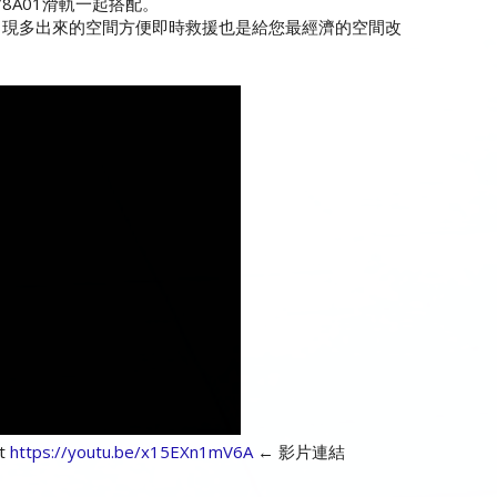
78A01滑軌一起搭配。
出現多出來的空間方便即時救援也是給您最經濟的空間改
ut
https://youtu.be/x15EXn1mV6A
← 影片連結