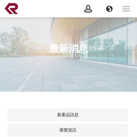
南俊國際股份有限公司 。 REPON SLIDES
Navigation
Banner
Language
Toggle
navigat
產品搜尋
Content
GO
最新消息
建議關鍵字：
Soft Close
Server Slide
200 lbs
Push to Open
Heavy
Duty
Lock Out
2 Way
關於我們
(current)
最新消息
服務支援
新產品訊息
產品資訊
展覽資訊
CSR