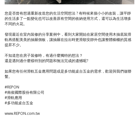
您是否曾有想過重新改造您的生活空間想法 ? 有時候來個小小的改裝，讓平靜
的生活多了一點變化也可以改善原有空間的收納使用方式，還可以為生活增多
不同的火花。
發現最近在室內裝修的分享案例中，看到大家開始在家居空間使用木抽底裝滑
軌再搭配美美的抽屜側板，讓抽屜在拉出時更滑順安靜外也讓整體櫥櫃的質感
提昇不少。
不知道您在房子裝修時，有過什麼獨特的想法？
還是遇到過什麼樣特別的問題和無法完成的遺憾呢?
如果您有任何滑軌五金應用問題或是多功能桌台五金的需求，歡迎與我們做聯
繫。
#REPON
#南俊國際股份有限公司
#滑軌應用
#多功能桌台五金
www.REPON.com.tw