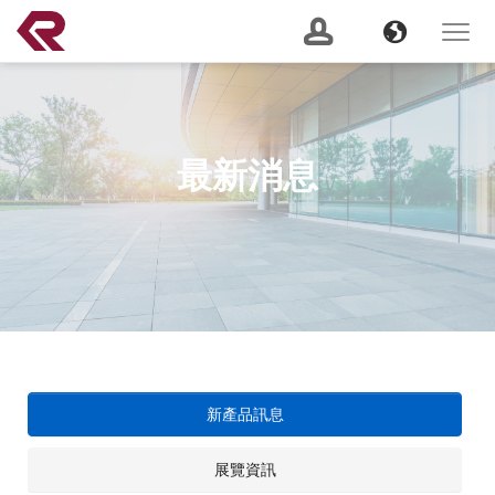
南俊國際股份有限公司 。 REPON SLIDES
Navigation
Banner
Language
Toggle
navigat
產品搜尋
Content
GO
最新消息
建議關鍵字：
Soft Close
Server Slide
200 lbs
Push to Open
Heavy
Duty
Lock Out
2 Way
關於我們
(current)
最新消息
服務支援
新產品訊息
產品資訊
展覽資訊
CSR