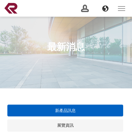
南俊國際股份有限公司 。 REPON SLIDES
Navigation
Banner
Language
Toggle
navigat
產品搜尋
Content
GO
最新消息
建議關鍵字：
Soft Close
Server Slide
200 lbs
Push to Open
Heavy
Duty
Lock Out
2 Way
關於我們
(current)
最新消息
服務支援
新產品訊息
產品資訊
展覽資訊
CSR