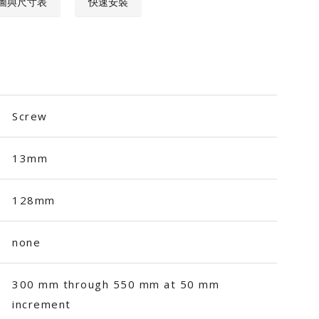
圖與尺寸表
快速安裝
Screw
13mm
128mm
none
300 mm through 550 mm at 50 mm
increment