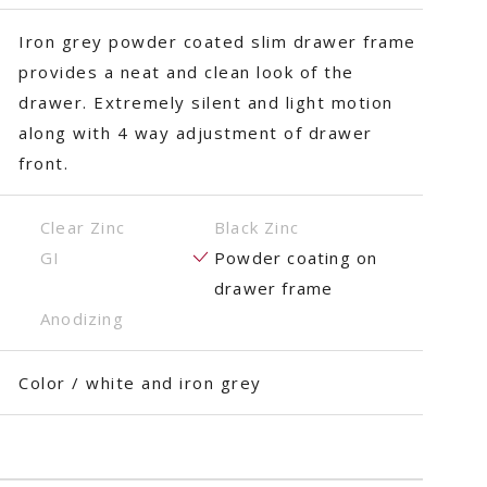
Iron grey powder coated slim drawer frame
provides a neat and clean look of the
drawer. Extremely silent and light motion
along with 4 way adjustment of drawer
front.
Clear Zinc
Black Zinc
GI
Powder coating on
drawer frame
Anodizing
Color / white and iron grey