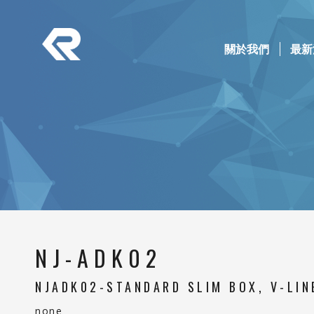
南俊國際股份有限公司 。 REPON SLIDES
Navigation
關於我們
(current)
最新
Banner
NJ-ADK02
NJADK02-STANDARD SLIM BOX, V-LIN
none