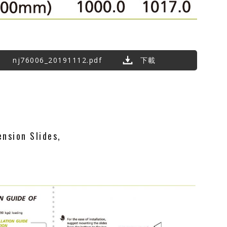
nj76006_20191112.pdf
下載
ension Slides,