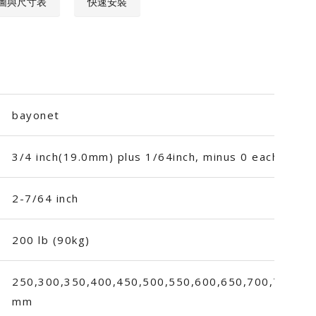
圖與尺寸表
快速安裝
bayonet
3/4 inch(19.0mm) plus 1/64inch, minus 0 each side.
2-7/64 inch
200 lb (90kg)
250,300,350,400,450,500,550,600,650,700,750,80
mm