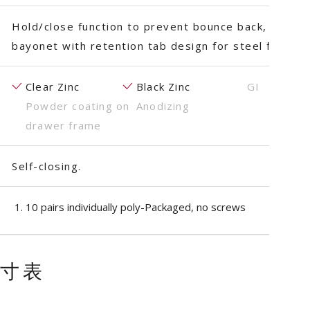
Hold/close function to prevent bounce back, Overtr
bayonet with retention tab design for steel furnitur
Clear Zinc
Black Zinc
GI
Powder coating on
Anodizing
drawer frame
Self-closing.
10 pairs individually poly-Packaged, no screws
寸表